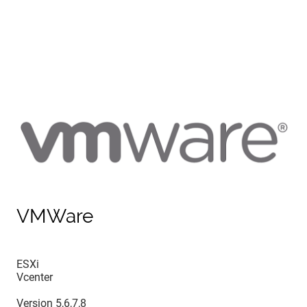
VMWare
ESXi
Vcenter
Version 5,6,7,8